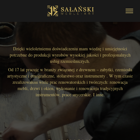
Dzięki wieloletniemu doświadczeniu mam wiedzę i umiejętności
potrzebne do produkcji wyrobów wysokiej jakości i profesjonalnych
usług rzemieślniczych.
Od 17 lat pracuję w branży związanej z drewnem – zabytki, rzemiosła
artystyczne i etnograficzne, stolarstwo oraz instrumenty . W tym czasie
zrealizowałem wiele prac renowatorskich i twórczych: renowacja
mebli, drzwi i okien, wykonanie i renowacnja tradycyjnych
instrumentów, prace snycerskie. I inne.